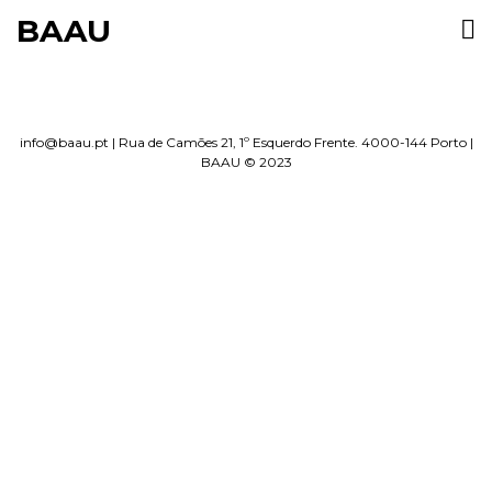
BAAU
info@baau.pt
|
Rua de Camões 21, 1º Esquerdo Frente. 4000-144 Porto
|
BAAU © 2023